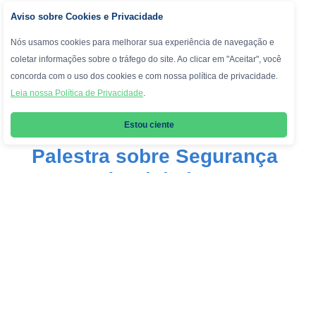
Aviso sobre Cookies e Privacidade
Nós usamos cookies para melhorar sua experiência de navegação e
coletar informações sobre o tráfego do site. Ao clicar em "Aceitar", você
concorda com o uso dos cookies e com nossa política de privacidade.
Leia nossa Política de Privacidade
.
Estou ciente
Palestra sobre Segurança
no Mundo Digital com a
juíza Vanessa Cavalieri
No Colégio Andrews, acreditamos que a formação
cidadã começa com o diálogo — entre escola, família e
sociedade. Por isso, recebemos com orgulho, em mais
um encontro com nossa comunidade escolar, a juíza da