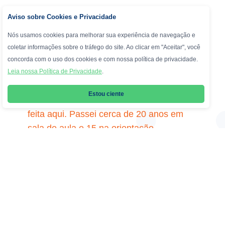
Aviso sobre Cookies e Privacidade
Nós usamos cookies para melhorar sua experiência de navegação e
coletar informações sobre o tráfego do site. Ao clicar em "Aceitar", você
concorda com o uso dos cookies e com nossa política de privacidade.
Leia nossa Política de Privacidade
.
Gilda Carregal está no Andrews desde
Estou ciente
1980. “Minha trajetória profissional foi
feita aqui. Passei cerca de 20 anos em
sala de aula e 15 na orientação
pedagógica. Agora trabalho com a
Direção, na captação de alunos novos e
na supervisão do setor de Comunicação,
conta. “O Andrews já nasce diferente,
com uma proposta bastante inovadora:
um colégio laico e misto. Desde o início