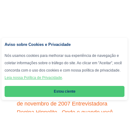
Aviso sobre Cookies e Privacidade
Nós usamos cookies para melhorar sua experiência de navegação e
coletar informações sobre o tráfego do site. Ao clicar em "Aceitar", você
concorda com o uso dos cookies e com nossa política de privacidade.
Leia nossa Política de Privacidade
.
Projeto Andrews 90 anos Entrevista com
Estou ciente
Jacqueline Finkelstein Rio de Janeiro, 8
de novembro de 2007 Entrevistadora
Regina Hippolito Onde e quando você
nasceu? JF: Nasci no Rio de Janeiro em
1953. Quando pequena morei na Glória,