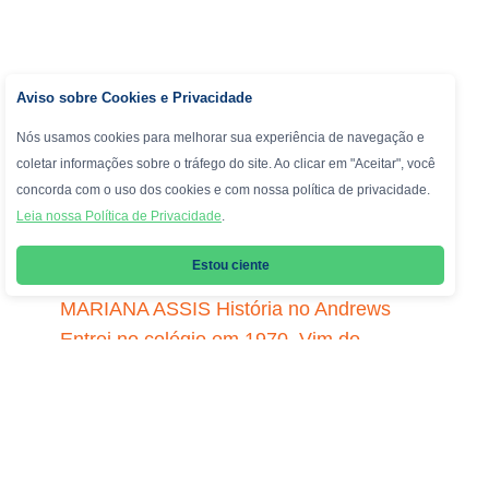
Aviso sobre Cookies e Privacidade
Nós usamos cookies para melhorar sua experiência de navegação e
coletar informações sobre o tráfego do site. Ao clicar em "Aceitar", você
concorda com o uso dos cookies e com nossa política de privacidade.
Leia nossa Política de Privacidade
.
ENTREVISTA COM LUIZ FELIPE ASSIS
Estou ciente
EX-ALUNO, PAI DAS ALUNAS LUANA E
MARIANA ASSIS História no Andrews
Entrei no colégio em 1970. Vim do
Paraíso Infantil Popeye, no Clube
Piraquê, onde fiz o Jardim de Infância e o
pré-primário. Depois fiquei dez anos no
Andrews, desde o primeiro ano primário