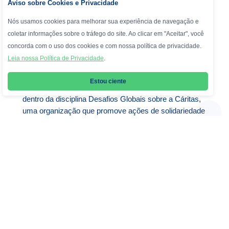
Aviso sobre Cookies e Privacidade
Nós usamos cookies para melhorar sua experiência de navegação e
ENSINO FUNDAMENTAL II
coletar informações sobre o tráfego do site. Ao clicar em "Aceitar", você
concorda com o uso dos cookies e com nossa política de privacidade.
Alunos do 8º ano participaram
Leia nossa Política de Privacidade
.
de uma palestra sobre Cáritas
Estou ciente
Os alunos do 8º ano participaram de uma palestra
dentro da disciplina Desafios Globais sobre a Cáritas,
uma organização que promove ações de solidariedade
nacionais e internacionais. Durante o encontro, todos
conheceram um pouco do trabalho de atendimento a
comunidades afetadas por desastres socioambientais
e vulnerabilidade.