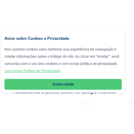
Aviso sobre Cookies e Privacidade
Nós usamos cookies para melhorar sua experiência de navegação e
coletar informações sobre o tráfego do site. Ao clicar em "Aceitar", você
concorda com o uso dos cookies e com nossa política de privacidade.
Leia nossa Política de Privacidade
.
Dia Esportivo movimenta alunos do Ensino
Estou ciente
Fundamental e Ensino Médio no Colégio Andrews
O espírito esportivo tomou conta do Colégio Andrews
com mais uma edição do tradicional
Dia Esportivo
,
reunindo alunos do
Ensino Fundamental
ao
Ensino
Médio
em uma programação especial repleta de