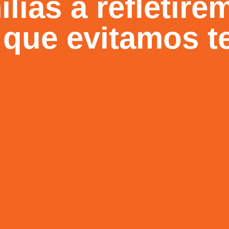
lias a refletire
que evitamos t