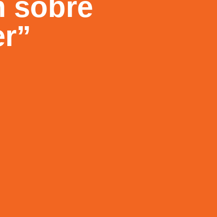
m sobre
er”