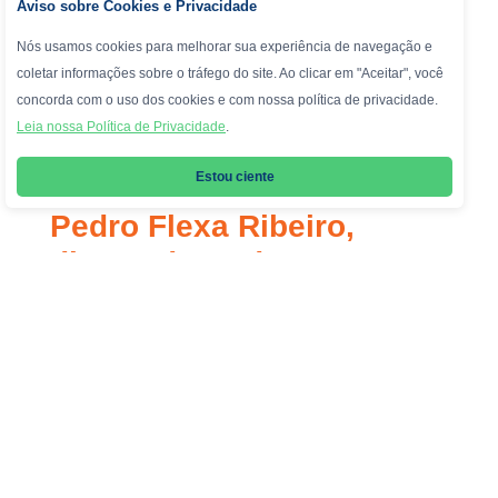
Aviso sobre Cookies e Privacidade
Nós usamos cookies para melhorar sua experiência de navegação e
coletar informações sobre o tráfego do site. Ao clicar em "Aceitar", você
concorda com o uso dos cookies e com nossa política de privacidade.
Leia nossa Política de Privacidade
.
Estou ciente
Pedro Flexa Ribeiro,
diretor do Andrews,
participa de painel no Rio
Innovation Week sobre
uso consciente do celular
nas escolas
No dia 14 de agosto, quinta-feira, o diretor do Colégio